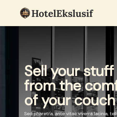
Langsung
ke
isi
Sell your stuff
from the comf
of your couch
Sed pharetra, ante vitae viverra lacinia, te